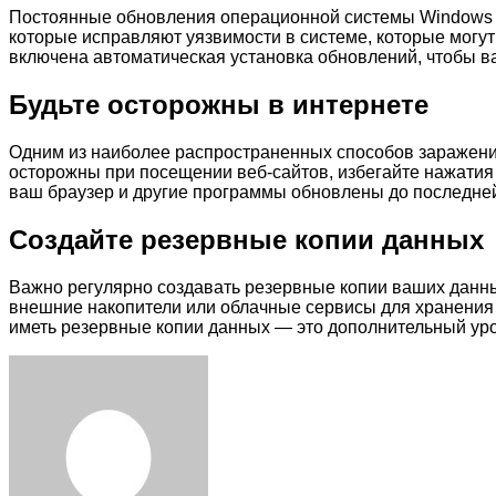
Постоянные обновления операционной системы Windows та
которые исправляют уязвимости в системе, которые могу
включена автоматическая установка обновлений, чтобы 
Будьте осторожны в интернете
Одним из наиболее распространенных способов заражения
осторожны при посещении веб-сайтов, избегайте нажатия 
ваш браузер и другие программы обновлены до последней
Создайте резервные копии данных
Важно регулярно создавать резервные копии ваших данны
внешние накопители или облачные сервисы для хранения 
иметь резервные копии данных — это дополнительный ур
Facebook
Twitter
LinkedIn
Tumblr
Pinterest
Reddit
VKontakte
Odnoklassniki
Skype
WhatsApp
Telegram
Viber
Share
Print
via
Email